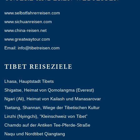
www.selbstfahrerreisen.com
www.sichuanreisen.com
www.china-reisen.net
www.greatwaytour.com
Email: info@tibetreisen.com
TIBET REISEZIELE
Lhasa, Hauptstadt Tibets
Shigatse, Heimat von Qomolangma (Everest)
Ngari (Ali), Heimat von Kailash und Manasarovar
Tsetang, Shannan, Wiege der Tibetischen Kultur
Linzhi (Nyingchi), “Kleinschweiz von Tibet”
Chamdo auf der Antiken Tee-Pferde-Straße
Naqu und Nordtibet Qiangtang