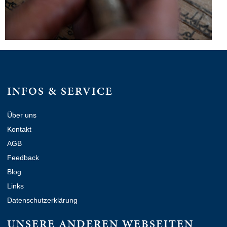
INFOS & SERVICE
Über uns
Kontakt
AGB
Feedback
Blog
Links
Datenschutzerklärung
UNSERE ANDEREN WEBSEITEN