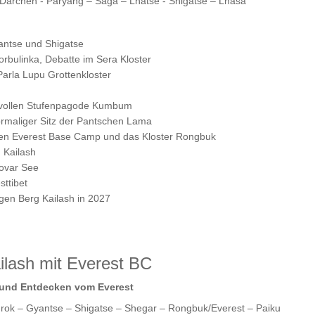
 Darchen - Paryang – Saga – Lhatse - Shigatse – Lhasa
antse und Shigatse
orbulinka, Debatte im Sera Kloster
Parla Lupu Grottenkloster
ksvollen Stufenpagode Kumbum
vormaliger Sitz der Pantschen Lama
gen Everest Base Camp und das Kloster Rongbuk
 Kailash
ovar See
ttibet
gen Berg Kailash in 2027
ilash mit Everest BC
h und Entdecken vom Everest
drok – Gyantse – Shigatse – Shegar – Rongbuk/Everest – Paiku