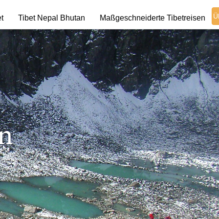
Ü
t
Tibet Nepal Bhutan
Maßgeschneiderte Tibetreisen
en