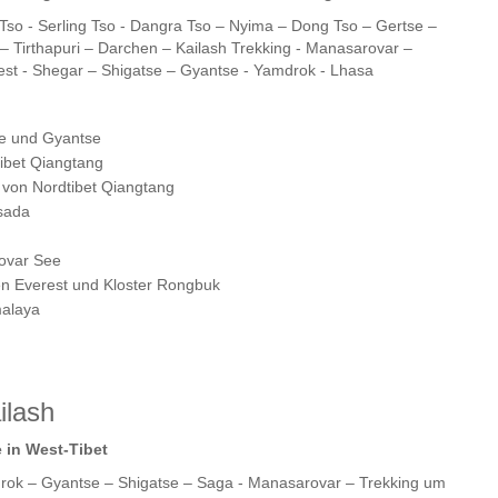
Tso - Serling Tso - Dangra Tso – Nyima – Dong Tso – Gertse –
– Tirthapuri – Darchen – Kailash Trekking - Manasarovar –
est - Shegar – Shigatse – Gyantse - Yamdrok - Lhasa
se und Gyantse
tibet Qiangtang
 von Nordtibet Qiangtang
sada
ovar See
en Everest und Kloster Rongbuk
malaya
ilash
 in West-Tibet
drok – Gyantse – Shigatse – Saga - Manasarovar – Trekking um