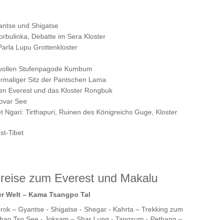
antse und Shigatse
orbulinka, Debatte im Sera Kloster
Parla Lupu Grottenkloster
ksvollen Stufenpagode Kumbum
vormaliger Sitz der Pantschen Lama
gen Everest und das Kloster Rongbuk
ovar See
t Ngari: Tirthapuri, Ruinen des Königreichs Guge, Kloster
st-Tibet
greise zum Everest und Makalu
er Welt – Kama Tsangpo Tal
rok – Gyantse - Shigatse - Shegar - Kahrta – Trekking zum
Shao Tso See - Joksam – Shar Lung - Tangsum - Pethang –