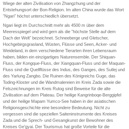
Wiege der alten Zivilisation von Zhangzhung und der
Entstehungsort der Bon-Religion. Im alten China wurde das Wort
"Ngari" höchst unterschiedlich übersetzt.
Ngari liegt im Durchschnitt mehr als 4500 m über dem
Meeresspiegel und wird gern als die "höchste Stelle auf dem
Dach der Welt" bezeichnet. Schneeberge und Gletscher,
Hochgebirgsgrasland, Wüsten, Flüsse und Seen, Acker- und
Weideland, in dem verschiedene Tierarten ihren Lebensraum
haben, bilden ein einzigartiges Naturensemble. Der Shiquan-
Fluss, der Kongque-Fluss, der Xiangquan-Fluss und der Maquan-
Fluss sind die Quellflüsse des Indus, des Ganges, des Sutlej und
des Yarlung Zangbo. Die Ruinen des Königreichs Guge, das
Toding-Kloster und die Wandmalereien im Kreis Zada sowie die
Felszeichnungen im Kreis Rutog sind Beweise für die alte
Zivilisation auf dem Plateau. Der heilige Kangrinboqe-Berggipfel
und der heilige Mapam Yumco-See haben in der asiatischen
Religionsgeschichte eine besondere Bedeutung. Nicht zu
vergessen sind die speziellen Saiteninstrumente des Kreises
Zada und die Sprech- und Gesangkunst der Bewohner des
Kreises Ge’gyai. Der Tourismus hat große Vorteile für die