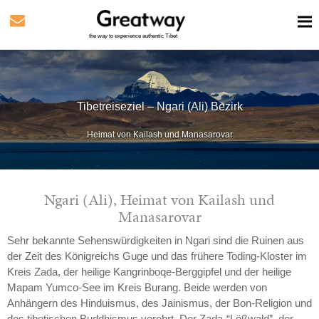
the way to experience authentic Tibet
Tibetreiseziel – Ngari (Ali) Bezirk
Heimat von Kailash und Manasarovar
Ngari (Ali), Heimat von Kailash und
Manasarovar
Sehr bekannte Sehenswürdigkeiten in Ngari sind die Ruinen aus
der Zeit des Königreichs Guge und das frühere Toding-Kloster im
Kreis Zada, der heilige Kangrinboqe-Berggipfel und der heilige
Mapam Yumco-See im Kreis Burang. Beide werden von
Anhängern des Hinduismus, des Jainismus, der Bon-Religion und
des tibetischen Buddhismus verehrt. Der Zada-“Lößwald”, der