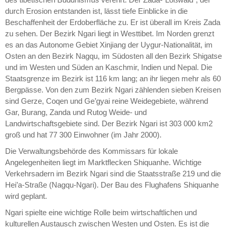
durch Erosion entstanden ist, lässt tiefe Einblicke in die
Beschaffenheit der Erdoberfläche zu. Er ist überall im Kreis Zada
zu sehen. Der Bezirk Ngari liegt in Westtibet. Im Norden grenzt
es an das Autonome Gebiet Xinjiang der Uygur-Nationalität, im
Osten an den Bezirk Nagqu, im Südosten all den Bezirk Shigatse
und im Westen und Süden an Kaschmir, Indien und Nepal. Die
Staatsgrenze im Bezirk ist 116 km lang; an ihr liegen mehr als 60
Bergpässe. Von den zum Bezirk Ngari zählenden sieben Kreisen
sind Gerze, Coqen und Ge’gyai reine Weidegebiete, während
Gar, Burang, Zanda und Rutog Weide- und
Landwirtschaftsgebiete sind. Der Bezirk Ngari ist 303 000 km2
groß und hat 77 300 Einwohner (im Jahr 2000).
Die Verwaltungsbehörde des Kommissars für lokale
Angelegenheiten liegt im Marktflecken Shiquanhe. Wichtige
Verkehrsadern im Bezirk Ngari sind die Staatsstraße 219 und die
Hei’a-Straße (Nagqu-Ngari). Der Bau des Flughafens Shiquanhe
wird geplant.
Ngari spielte eine wichtige Rolle beim wirtschaftlichen und
kulturellen Austausch zwischen Westen und Osten. Es ist die