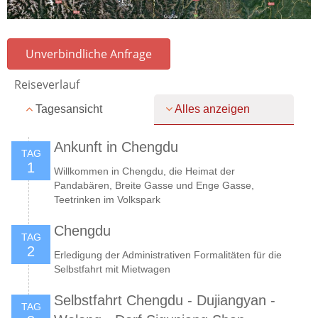
Unverbindliche Anfrage
Reiseverlauf
Tagesansicht
Alles anzeigen
Ankunft in Chengdu
TAG
1
Willkommen in Chengdu, die Heimat der
Pandabären, Breite Gasse und Enge Gasse,
Teetrinken im Volkspark
Chengdu
TAG
2
Erledigung der Administrativen Formalitäten für die
Selbstfahrt mit Mietwagen
Selbstfahrt Chengdu - Dujiangyan -
TAG