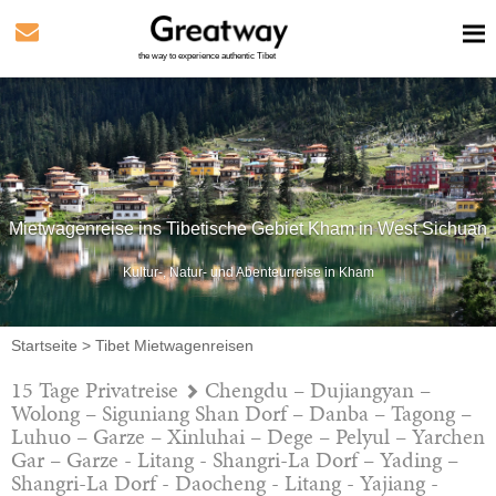
the way to experience authentic Tibet
Mietwagenreise ins Tibetische Gebiet Kham in West Sichuan
Kultur-, Natur- und Abenteurreise in Kham
Startseite
>
Tibet Mietwagenreisen
15 Tage Privatreise
Chengdu – Dujiangyan –
Wolong – Siguniang Shan Dorf – Danba – Tagong –
Luhuo – Garze – Xinluhai – Dege – Pelyul – Yarchen
Gar – Garze - Litang - Shangri-La Dorf – Yading –
Shangri-La Dorf - Daocheng - Litang - Yajiang -