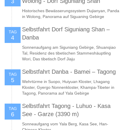
Wolong - Dorf Siguniang Shan
3
Historisches Bewässerungssystem Dujianyan, Panda
in Wolong, Panorama auf Siguaning Gebirge
Selbstfahrt Dorf Siguniang Shan –
TAG
Danba
4
Sonnenaufgang am Siguniang Gebirge, Shuanqiao
Tal, Residenz des tibetischen Stammeshäuptling
Wori, Das tibetisch Dorf Jiaju
Selbstfahrt Danba - Bamei – Tagong
TAG
5
Wehrtürme in Suopo, Huiyuan Kloster, Lhagang
Kloster, Gyergo Nonnenkloster, Khampa-Tibeter in
Tagong, Panorama auf Yala Gebirge
Selbstfahrt Tagong - Luhuo - Kasa
TAG
See - Garze (3390 m)
6
Sonneaufgang vom Yala Berg, Kasa See, Han-
Chinese Kloster