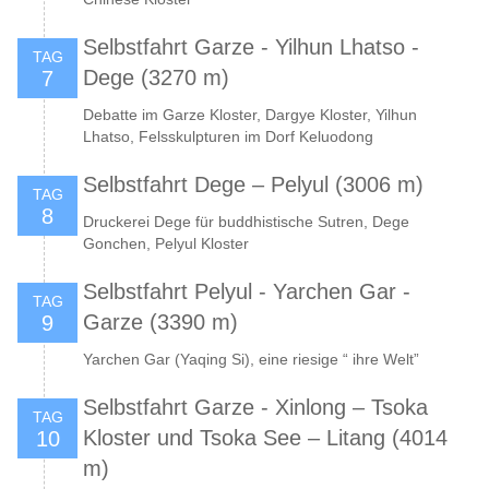
Selbstfahrt Garze - Yilhun Lhatso -
TAG
Dege (3270 m)
7
Debatte im Garze Kloster, Dargye Kloster, Yilhun
Lhatso, Felsskulpturen im Dorf Keluodong
Selbstfahrt Dege – Pelyul (3006 m)
TAG
8
Druckerei Dege für buddhistische Sutren, Dege
Gonchen, Pelyul Kloster
Selbstfahrt Pelyul - Yarchen Gar -
TAG
Garze (3390 m)
9
Yarchen Gar (Yaqing Si), eine riesige “ ihre Welt”
Selbstfahrt Garze - Xinlong – Tsoka
TAG
Kloster und Tsoka See – Litang (4014
10
m)